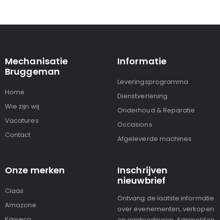
Mechanisatie
Informatie
Bruggeman
Leveringsprogramma
Home
Dienstverlening
Wie zijn wij
Onderhoud & Reparatie
Vacatures
Occasions
Contact
Afgeleverde machines
Onze merken
Inschrijven
nieuwbrief
Claas
Ontvang de laatste informatie
Amazone
over evenementen, verkopen
Kaweco
en aanbiedingen. Aanmelden