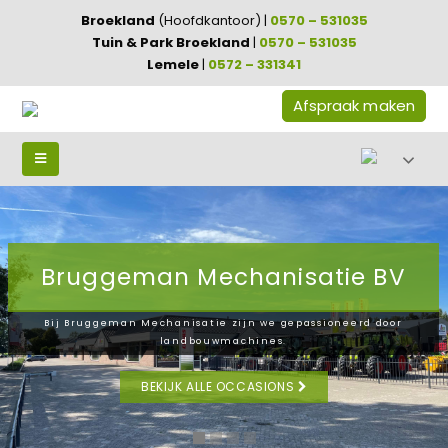
Broekland
(Hoofdkantoor) |
0570 – 531035
Tuin & Park Broekland
|
0570 – 531035
Lemele
|
0572 – 331341
Afspraak maken
Bruggeman Mechanisatie BV
Bij Bruggeman Mechanisatie zijn we gepassioneerd door
landbouwmachines.
BEKIJK ALLE OCCASIONS