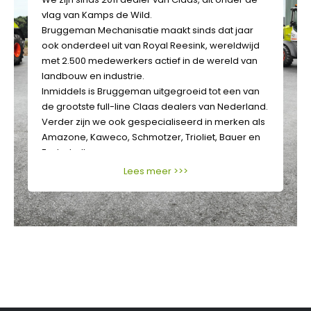
vlag van Kamps de Wild.
Bruggeman Mechanisatie maakt sinds dat jaar
ook onderdeel uit van Royal Reesink, wereldwijd
met 2.500 medewerkers actief in de wereld van
landbouw en industrie.
Inmiddels is Bruggeman uitgegroeid tot een van
de grootste full-line Claas dealers van Nederland.
Verder zijn we ook gespecialiseerd in merken als
Amazone, Kaweco, Schmotzer, Trioliet, Bauer en
Fasterholt.
Lees meer >>>
Daarnaast hebben we ons flink ontwikkeld in de
beregeningstechniek.
Daarin hebben we belangrijke stappen gezet met
nieuwe dealerschappen en efficiënte
energiebesparende technieken, geschikt voor
kleine en heel grote oppervlaktes.
Bovendien zijn we gespecialiseerd in machines
en apparatuur voor precisielandbouw.
Zo hebben we ons weten te ontwikkelen tot een