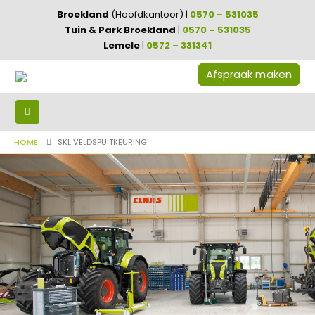
Broekland
(Hoofdkantoor) |
0570 – 531035
Tuin & Park Broekland
|
0570 – 531035
Lemele
|
0572 – 331341
Afspraak maken
HOME
SKL VELDSPUITKEURING