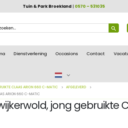
Tuin & Park Broekland
|
0570 – 531035
Zoekknop
ek
ar:
mma
Dienstverlening
Occasions
Contact
Vacat
RUIKTE CLAAS ARION 660 C-MATIC
AFGELEVERD
AAS ARION 660 C-MATIC
wijkerwold, jong gebruikte 