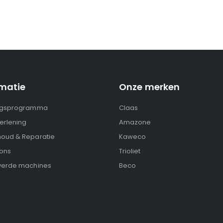
rmatie
Onze merken
ngsprogramma
Claas
erlening
Amazone
oud & Reparatie
Kaweco
ons
Trioliet
verde machines
Beco