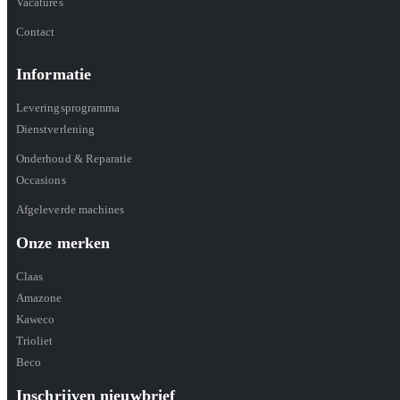
Vacatures
Contact
Informatie
Leveringsprogramma
Dienstverlening
Onderhoud & Reparatie
Occasions
Afgeleverde machines
Onze merken
Claas
Amazone
Kaweco
Trioliet
Beco
Inschrijven nieuwbrief