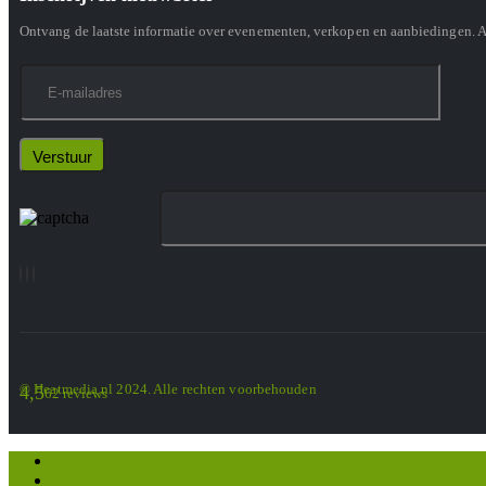
Ontvang de laatste informatie over evenementen, verkopen en aanbiedingen. 
© Heatmedia.nl 2024. Alle rechten voorbehouden
4,5
62 reviews
Home
Wie zijn wij