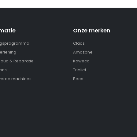
rmatie
Onze merken
ngsprogramma
Claas
erlening
Amazone
oud & Reparatie
Kaweco
ons
Trioliet
verde machines
Beco