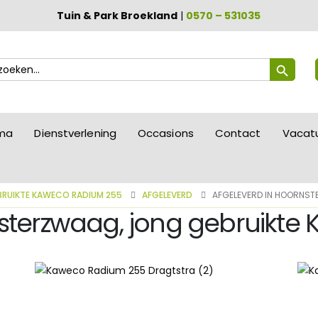
Tuin & Park Broekland
|
0570 – 531035
Zoekknop
ek
ar:
mma
Dienstverlening
Occasions
Contact
Vacat
BRUIKTE KAWECO RADIUM 255
AFGELEVERD
AFGELEVERD IN HOORNST
nsterzwaag, jong gebruikt