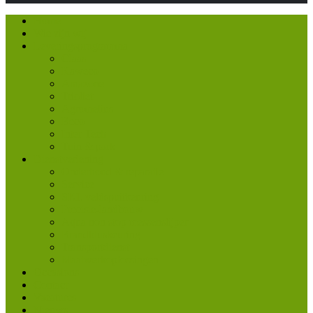
Home
Wie zijn wij
Leveringsprogramma
Claas
Kaweco
Amazone
Trioliet
Agrometius
Beco
Inter Tech
Tuin & park
Dienstverlening
Onderhoud & reparatie
Service
SKL veldspuitkeuring
Precisie-landbouw
Aqua non stop messenslijper
Brandbluskeuring
Transportdienst
Maatwerkoplossingen
Occasions
Contact
Vacatures
Nieuws