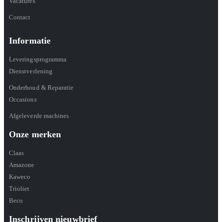
Vacatures
Contact
Informatie
Leveringsprogramma
Dienstverlening
Onderhoud & Reparatie
Occasions
Afgeleverde machines
Onze merken
Claas
Amazone
Kaweco
Trioliet
Beco
Inschrijven nieuwbrief