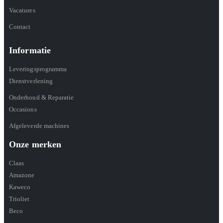
Vacatures
Contact
Informatie
Leveringsprogramma
Dienstverlening
Onderhoud & Reparatie
Occasions
Afgeleverde machines
Onze merken
Claas
Amazone
Kaweco
Trioliet
Beco