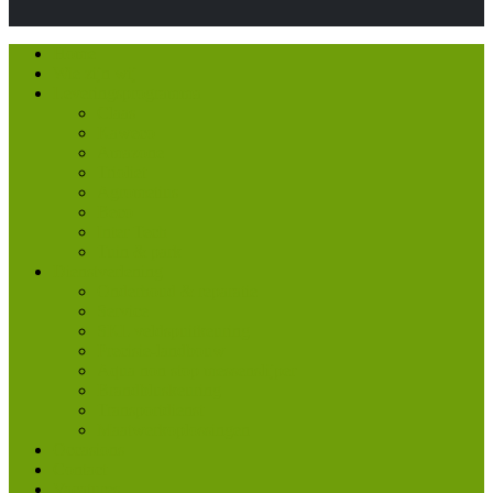
Home
Wie zijn wij
Leveringsprogramma
Claas
Kaweco
Amazone
Trioliet
Agrometius
Beco
Inter Tech
Tuin & park
Dienstverlening
Onderhoud & reparatie
Service
SKL veldspuitkeuring
Precisie-landbouw
Aqua non stop messenslijper
Brandbluskeuring
Transportdienst
Maatwerkoplossingen
Occasions
Contact
Vacatures