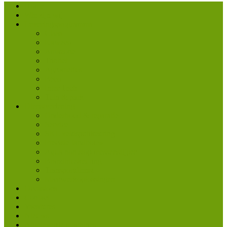
Home
Wie zijn wij
Leveringsprogramma
Claas
Kaweco
Amazone
Trioliet
Agrometius
Beco
Inter Tech
Tuin & park
Dienstverlening
Onderhoud & reparatie
Service
SKL veldspuitkeuring
Precisie-landbouw
Aqua non stop messenslijper
Brandbluskeuring
Transportdienst
Maatwerkoplossingen
Occasions
Contact
Vacatures
Nieuws
Afgeleverde machines