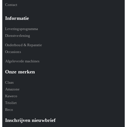
Contact
Informatie
Leveringsprogramma
Dienstverlening
Onderhoud & Reparatie
Occasions
Afgeleverde machines
Onze merken
Claas
Amazone
Kaweco
Trioliet
Beco
Inschrijven nieuwbrief