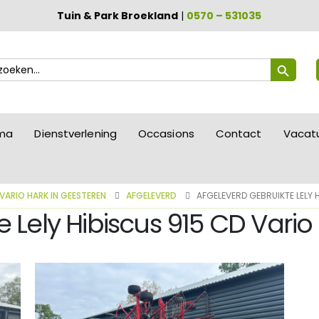
Tuin & Park Broekland
|
0570 – 531035
Zoekknop
ek
ar:
mma
Dienstverlening
Occasions
Contact
Vacat
 VARIO HARK IN GEESTEREN
AFGELEVERD
AFGELEVERD GEBRUIKTE LELY 
 Lely Hibiscus 915 CD Vario