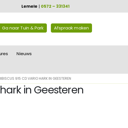
Lemele
|
0572 – 331341
Ga naar Tuin & Park
Afspraak maken
ures
Nieuws
HIBISCUS 915 CD VARIO HARK IN GEESTEREN
 hark in Geesteren