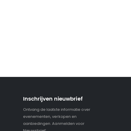
Inschrijven nieuwbrief
Ontvang de laatste informatie over
evenementen, verkopen en
aanbiedingen. Aanmelden voor
Nieuwsbrief: