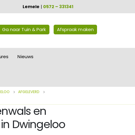
Lemele
|
0572 – 331341
Ga naar Tuin & Park
Afspraak maken
ures
Nieuws
GELOO
AFGELEVERD
enwals en
 in Dwingeloo