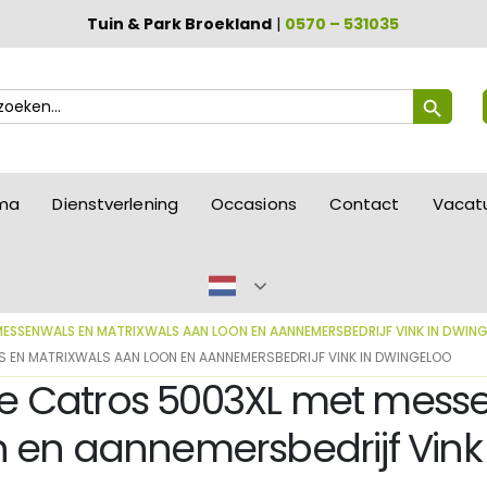
Tuin & Park Broekland
|
0570 – 531035
Zoekknop
ek
ar:
mma
Dienstverlening
Occasions
Contact
Vacat
ESSENWALS EN MATRIXWALS AAN LOON EN AANNEMERSBEDRIJF VINK IN DWIN
 EN MATRIXWALS AAN LOON EN AANNEMERSBEDRIJF VINK IN DWINGELOO
e Catros 5003XL met mess
n en aannemersbedrijf Vink