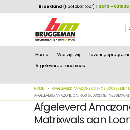
Broekland
(Hoofdkantoor) |
0570 – 531035
Zo
na
Home
Wie zijn wij
Leveringsprogra
Afgeleverde machines
HOME
AFGELEVERD AMAZONE CATROS 5003XL MET M
AFGELEVERD AMAZONE CATROS 5003XL MET MESSENWALS
Afgeleverd Amazon
Matrixwals aan Loo