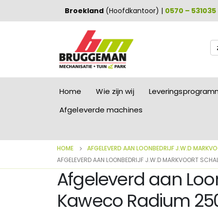
Broekland
(Hoofdkantoor) |
0570 – 531035
Zo
na
Home
Wie zijn wij
Leveringsprogra
Afgeleverde machines
HOME
AFGELEVERD AAN LOONBEDRIJF J.W.D MARKV
AFGELEVERD AAN LOONBEDRIJF J.W.D MARKVOORT SCHA
Afgeleverd aan Loon
Kaweco Radium 250