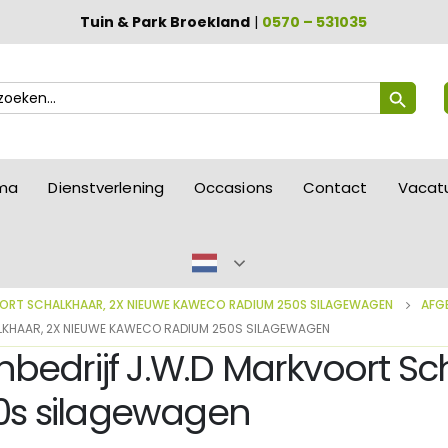
Tuin & Park Broekland
|
0570 – 531035
Zoekknop
ek
ar:
mma
Dienstverlening
Occasions
Contact
Vacat
OORT SCHALKHAAR, 2X NIEUWE KAWECO RADIUM 250S SILAGEWAGEN
AFG
LKHAAR, 2X NIEUWE KAWECO RADIUM 250S SILAGEWAGEN
bedrijf J.W.D Markvoort Sc
s silagewagen